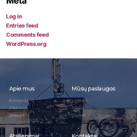
Meta
Log in
Entries feed
Comments feed
WordPress.org
Apie mus
Mūsų paslaugos
Komanda
Vertimai
Edukacija
Tekstai
Draugai
Įmonės
Atsiliepimai
Kontaktai