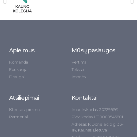
Apie mus
Mūsų paslaugos
Komanda
Vertimai
Edukacija
Tekstai
Draugai
Įmonės
Atsiliepimai
Kontaktai
Klientai apie mus
Įmonės kodas: 302299561
Partneriai
PVM kodas: LT10000545601
Adresas: K.Donelaičio g. 33-
114, Kaunas, Lietuva